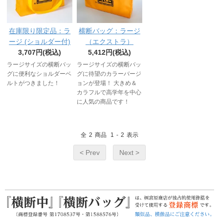
在庫限り限定品：ラ
横断バッグ：ラージ
ージ (ショルダー付)
（エクストラ）
3,707円(税込)
5,412円(税込)
ラージサイズの横断バッ
ラージサイズの横断バッ
グに便利なショルダーベ
グに待望のカラーバージ
ルトがつきました！
ョンが登場！ 大きめ＆
カラフルで高学年を中心
に人気の商品です！
全
2
商品
1
-
2
表示
< Prev
Next >