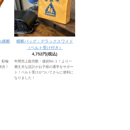
れ横断
横断バッグ：デラックスワイド
（ベルト受け付き）
4,752円(税込)
、駐輪
年間売上販売数・連続No.１！より一
解決！
層丈夫な設計がお子様の通学をサポー
ト！ベルト受けがついてさらに便利に
なりました！