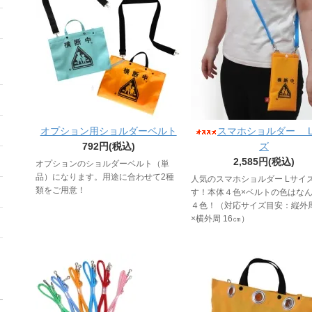
オプション用ショルダーベルト
スマホショルダー 
792円(税込)
ズ
2,585円(税込)
オプションのショルダーベルト（単
品）になります。用途に合わせて2種
人気のスマホショルダー Lサイ
類をご用意！
す！本体４色×ベルトの色はな
４色！（対応サイズ目安：縦外周
×横外周 16㎝）