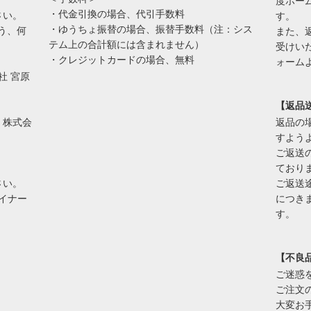
度ホー
・代金引換の場合、代引手数料
さい。
す。
・ゆうちょ振替の場合、振替手数料（注：シス
う、何
また、
テム上の合計額には含まれません）
受けい
・クレジットカードの場合、無料
ォーム
会社 宮原
【返品
9 株式会
返品の
すよう
ご返送
ており
さい。
ご返送
ダイナー
につき
す。
【不良
ご迷惑
ご注文
大変お