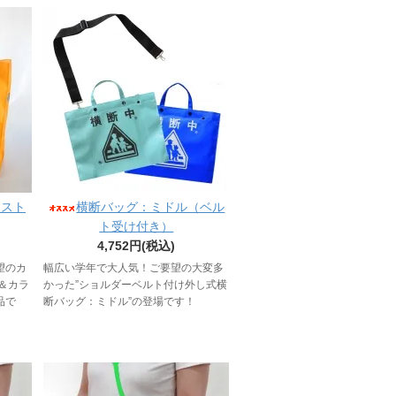
クスト
横断バッグ：ミドル（ベル
ト受け付き）
4,752円(税込)
望のカ
幅広い学年で大人気！ご要望の大変多
＆カラ
かった”ショルダーベルト付け外し式横
品で
断バッグ：ミドル”の登場です！