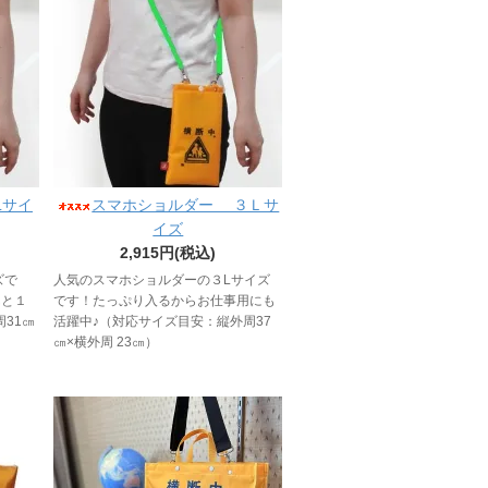
Lサイ
スマホショルダー ３Ｌサ
イズ
2,915円(税込)
ズで
人気のスマホショルダーの３Lサイズ
んと１
です！たっぷり入るからお仕事用にも
31㎝
活躍中♪（対応サイズ目安：縦外周37
㎝×横外周 23㎝）