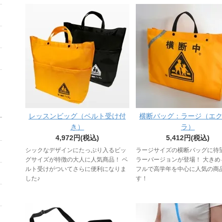
レッスンビッグ（ベルト受け付
横断バッグ：ラージ（エ
き）
ラ）
4,972円(税込)
5,412円(税込)
シックなデザインにたっぷり入るビッ
ラージサイズの横断バッグに待
グサイズが特徴の大人に人気商品！ ベ
ラーバージョンが登場！ 大きめ
ルト受けがついてさらに便利になりま
フルで高学年を中心に人気の商
した♪
す！