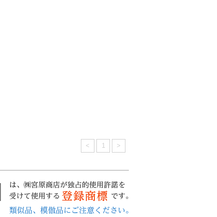
<
1
>