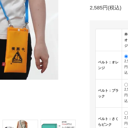
2,585円(税込)
本
オ
ジ
2,
ベルト：オレ
円
ンジ
込
2,
ベルト：ブラ
円
ック
込
2,
ベルト：さく
円
らピンク