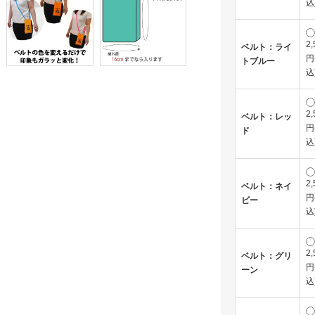
込
2,
ベルト：ライ
円
トブルー
込
2,
ベルト：レッ
円
ド
込
2,
ベルト：ネイ
円
ビー
込
2,
ベルト：グリ
円
ーン
込