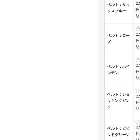
2,
ベルト：サッ
円
クスブルー
込
2,
ベルト：ロー
円
ズ
込
2,
ベルト：ハイ
円
レモン
込
ベルト：ショ
2,
ッキングピン
円
ク
込
2,
ベルト：ビビ
円
ッドグリーン
込