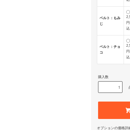
2,
ベルト：もみ
円
じ
込
2,
ベルト：チョ
円
コ
込
購入数
オプションの価格詳