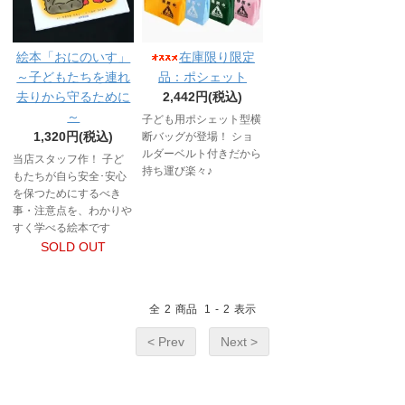
絵本「おにのいす」
在庫限り限定
～子どもたちを連れ
品：ポシェット
去りから守るために
2,442円(税込)
～
子ども用ポシェット型横
1,320円(税込)
断バッグが登場！ ショ
ルダーベルト付きだから
当店スタッフ作！ 子ど
持ち運び楽々♪
もたちが自ら安全･安心
を保つためにするべき
事・注意点を、わかりや
すく学べる絵本です
SOLD OUT
全
2
商品
1
-
2
表示
< Prev
Next >