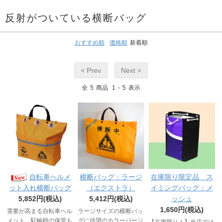
反射がついている横断バッグ
おすすめ順
価格順
新着順
< Prev
Next >
全
5
商品
1
-
5
表示
自転車ヘルメ
横断バッグ：ラージ
在庫限り限定品 ス
ット入れ横断バッグ
（エクストラ）
イミングバッグ：メ
5,852円(税込)
5,412円(税込)
ッシュ
1,650円(税込)
需要が高まる自転車ヘル
ラージサイズの横断バッ
メット、駐輪時の保管も
グに待望のカラーバージ
【在庫限り！】当店では