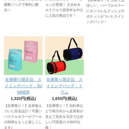
横断バッグで便利に解
ョンが登場！ 大きめ＆
珍しい、パープルカラー
決！
カラフルで高学年を中心
にオシャレなメッシュの
に人気の商品です！
ポケットがついたスイミ
ングバッグ！
在庫限り限定品 ス
在庫限り限定品 ス
イミングバッグ：SU
イミングバッグ：ド
MMER
ラム
1,320円(税込)
1,650円(税込)
【在庫限り！】反射板も
【在庫限り！】自転車な
ついた安全設計！可愛い
どで両方向から反射材が
パステルカラーがプール
見えて安全＆当店では珍
の時間をもっと楽しくし
しい円筒形の３WAY仕
ます♪
様！