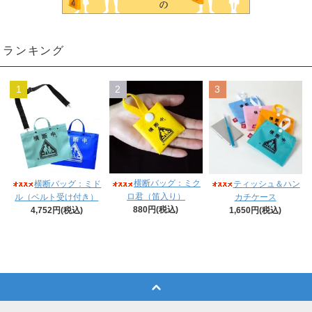
ランキング
1
2
3
横断バッグ：ミク
横断バッグ：ミド
ティッシュ＆ハン
ロ君（笛入り）
ル（ベルト受け付き）
カチケース
880円(税込)
4,752円(税込)
1,650円(税込)