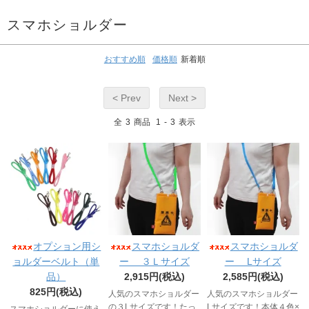
スマホショルダー
おすすめ順
価格順
新着順
< Prev
Next >
全
3
商品
1
-
3
表示
オプション用シ
スマホショルダ
スマホショルダ
ョルダーベルト（単
ー ３Ｌサイズ
ー Lサイズ
品）
2,915円(税込)
2,585円(税込)
825円(税込)
人気のスマホショルダー
人気のスマホショルダー
の３Lサイズです！たっ
Lサイズです！本体４色×
スマホショルダーに使え