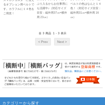
ぷり入るからお仕事用に
ベルトの色はなんと１４
るオプション用ベルトで
も活躍中♪（対応サイズ
色！（対応サイズ目安：
す。カラフルに１４色を
目安：縦外周37㎝×横外
縦外周31㎝×横外周 16
ご用意！
周 23㎝）
㎝）
全
3
商品
1
-
3
表示
< Prev
Next >
カテゴリーから探す